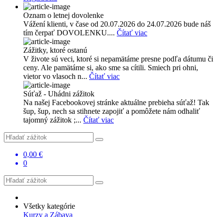
Oznam o letnej dovolenke
Vážení klienti, v čase od 20.07.2026 do 24.07.2026 bude náš
tím čerpať DOVOLENKU....
Čítať viac
Zážitky, ktoré ostanú
V živote sú veci, ktoré si nepamätáme presne podľa dátumu či
ceny. Ale pamätáme si, ako sme sa cítili. Smiech pri ohni,
vietor vo vlasoch n...
Čítať viac
Súťaž - Uhádni zážitok
Na našej Facebookovej stránke aktuálne prebieha súťaž! Tak
šup, šup, nech sa stihnete zapojiť a pomôžete nám odhaliť
tajomný zážitok ;...
Čítať viac
0,00
€
0
Všetky kategórie
Kurzy a Zábava