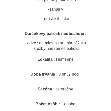
- raňajky
- detské ihrisko
Darčekový balíček neobsahuje :
- odvoz na miesto konania zážitku
- služby nad rámec balíčka
Lokalita :
Humenné
Doba trvania :
3 dni/2 noci
Sezóna :
celoročne
Počet osôb :
1 osoba