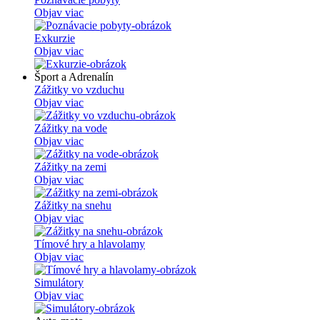
Objav viac
Exkurzie
Objav viac
Šport a Adrenalín
Zážitky vo vzduchu
Objav viac
Zážitky na vode
Objav viac
Zážitky na zemi
Objav viac
Zážitky na snehu
Objav viac
Tímové hry a hlavolamy
Objav viac
Simulátory
Objav viac