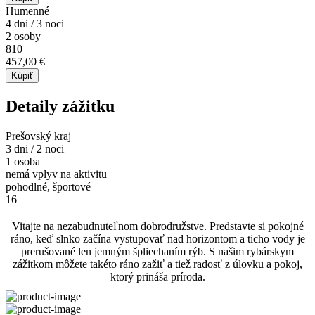
Humenné
4 dni / 3 noci
2 osoby
810
457,00
€
Kúpiť
Detaily zážitku
Prešovský kraj
3 dni / 2 noci
1 osoba
nemá vplyv na aktivitu
pohodlné, športové
16
Vitajte na nezabudnuteľnom dobrodružstve. Predstavte si pokojné
ráno, keď slnko začína vystupovať nad horizontom a ticho vody je
prerušované len jemným špliechaním rýb. S našim rybárskym
zážitkom môžete takéto ráno zažiť a tiež radosť z úlovku a pokoj,
ktorý prináša príroda.