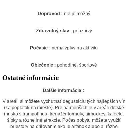
Doprovod :
nie je možný
Zdravotný stav :
priaznivý
Počasie :
nemá vplyv na aktivitu
Oblečenie :
pohodlné, športové
Ostatné informácie
Ďalšie informácie :
V areáli si môžete vychutnať degustáciu tých najlepších vín
(za poplatok na mieste). Pre najmenších je v areáli detské
ihrisko s trampolínou, trenažér formuly, airhockey, kalčeto,
šípky a rôzne iné atrakcie. Počas pobytu môžete využiť
priestory na grilovanie ako je altánok alebo aj rôzne