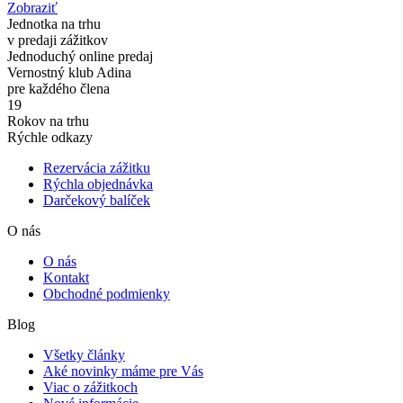
Zobraziť
Jednotka na trhu
v predaji zážitkov
Jednoduchý online predaj
Vernostný klub Adina
pre každého člena
19
Rokov na trhu
Rýchle odkazy
Rezervácia zážitku
Rýchla objednávka
Darčekový balíček
O nás
O nás
Kontakt
Obchodné podmienky
Blog
Všetky články
Aké novinky máme pre Vás
Viac o zážitkoch