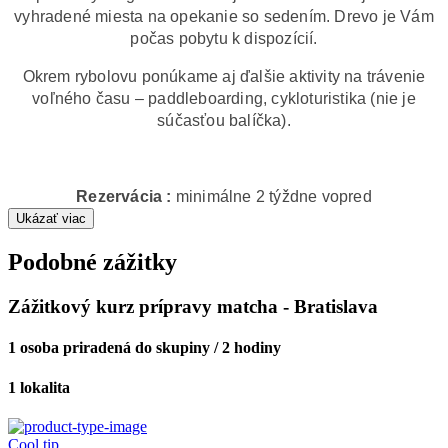
vyhradené miesta na opekanie so sedením. Drevo je Vám
počas pobytu k dispozícií.
Okrem rybolovu ponúkame aj ďalšie aktivity na trávenie
voľného času – paddleboarding, cykloturistika (nie je
súčasťou balíčka).
Rezervácia :
minimálne 2 týždne vopred
Ukázať viac
Podobné zážitky
Zážitkový kurz prípravy matcha - Bratislava
1 osoba priradená do skupiny / 2 hodiny
1
lokalita
Cool tip