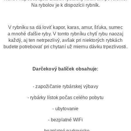
Na rybolov je k dispozícii rybník.
V rybníku sa dá loviť kapor, karas, amur, šťuka, sumec
a mnohé ďalšie ryby. V tomto rybníku chytí rybu naozaj
každý, aj ten netrpezlivý, avšak pri niektorých rybkách
budete potrebovať pri chytaní už miernu dávku trpezlivosti.
Darčekový balíček obsahuje:
- zapožičanie rybárskej výbavy
- rybárky lístok počas celého pobytu
- ubytovanie
- bezplatné WiFi
- bezplatné parkovisko