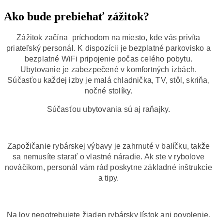
Ako bude prebiehať zážitok?
Zážitok začína
príchodom na miesto, kde vás privíta
priateľský personál. K dispozícii je bezplatné parkovisko a
bezplatné WiFi pripojenie počas celého pobytu.
Ubytovanie je zabezpečené v komfortných izbách.
Súčasťou každej izby je malá chladnička, TV, stôl, skriňa,
nočné stolíky.
Súčasťou ubytovania sú aj raňajky.
Zapožičanie rybárskej výbavy je zahrnuté v balíčku, takže
sa nemusíte starať o vlastné náradie. Ak ste v rybolove
nováčikom, personál vám rád poskytne základné inštrukcie
a tipy.
Na lov nepotrebujete žiaden rybársky lístok ani povolenie.