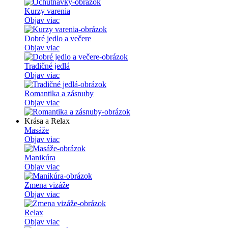
Kurzy varenia
Objav viac
Dobré jedlo a večere
Objav viac
Tradičné jedlá
Objav viac
Romantika a zásnuby
Objav viac
Krása a Relax
Masáže
Objav viac
Manikúra
Objav viac
Zmena vizáže
Objav viac
Relax
Objav viac