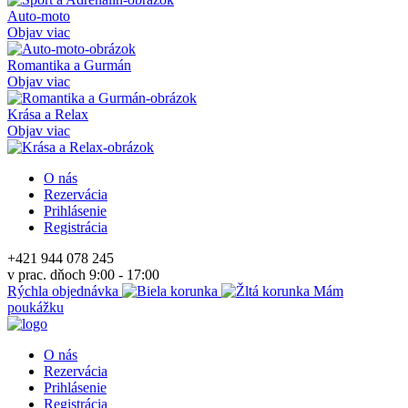
Auto-moto
Objav viac
Romantika a Gurmán
Objav viac
Krása a Relax
Objav viac
O nás
Rezervácia
Prihlásenie
Registrácia
+421 944 078 245
v prac. dňoch 9:00 - 17:00
Rýchla objednávka
Mám
poukážku
O nás
Rezervácia
Prihlásenie
Registrácia