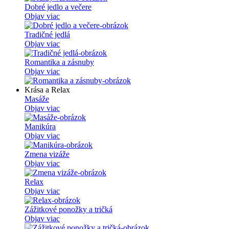
Dobré jedlo a večere
Objav viac
Tradičné jedlá
Objav viac
Romantika a zásnuby
Objav viac
Krása a Relax
Masáže
Objav viac
Manikúra
Objav viac
Zmena vizáže
Objav viac
Relax
Objav viac
Zážitkové ponožky a tričká
Objav viac