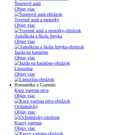
Športové autá
Objav viac
Terenné autá a motorky
Objav viac
Autoškola a škola šmyku
Objav viac
Jazda na kamióne
Objav viac
Limuzína
Objav viac
Romantika a Gurmán
Kurz varenia piva
Objav viac
Ochutnávky
Objav viac
Kurzy varenia
Objav viac