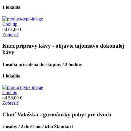
1
lokalita
Cool tip
od
61,00
€
Zobraziť
Kurz prípravy kávy - objavte tajomstvo dokonalej
kávy
1 osoba priradená do skupiny / 2 hodiny
1
lokalita
Cool tip
od
58,00
€
Zobraziť
Chuť Valašska - gurmánsky pobyt pre dvoch
2 osoby / 2 dni/1 noc/ izba Štandard