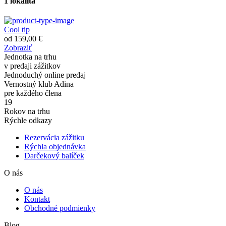
1
lokalita
Cool tip
od
159,00
€
Zobraziť
Jednotka na trhu
v predaji zážitkov
Jednoduchý online predaj
Vernostný klub Adina
pre každého člena
19
Rokov na trhu
Rýchle odkazy
Rezervácia zážitku
Rýchla objednávka
Darčekový balíček
O nás
O nás
Kontakt
Obchodné podmienky
Blog