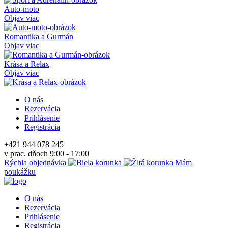
Auto-moto
Objav viac
Romantika a Gurmán
Objav viac
Krása a Relax
Objav viac
O nás
Rezervácia
Prihlásenie
Registrácia
+421 944 078 245
v prac. dňoch 9:00 - 17:00
Rýchla objednávka
Mám
poukážku
O nás
Rezervácia
Prihlásenie
Registrácia