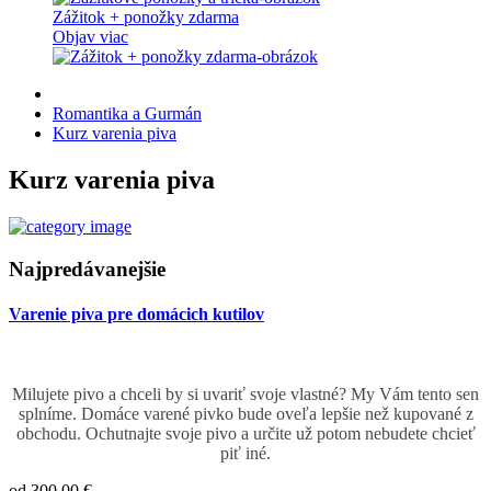
Zážitok + ponožky zdarma
Objav viac
Romantika a Gurmán
Kurz varenia piva
Kurz varenia piva
Najpredávanejšie
Varenie piva pre domácich kutilov
Milujete pivo a chceli by si uvariť svoje vlastné? My Vám tento sen
splníme. Domáce varené pivko bude oveľa lepšie než kupované z
obchodu. Ochutnajte svoje pivo a určite už potom nebudete chcieť
piť iné.
od
300,00
€