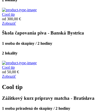
Cool tip
od
300,00
€
Zobraziť
Škola čapovania piva - Banská Bystrica
1 osoba do skupiny / 2 hodiny
2
lokality
Cool tip
od
50,00
€
Zobraziť
Cool tip
Zážitkový kurz prípravy matcha - Bratislava
1 osoba priradená do skupiny / 2 hodiny