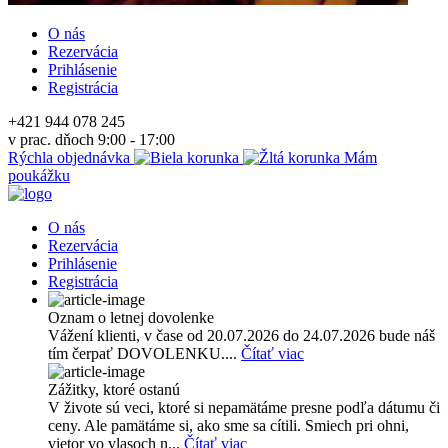
O nás
Rezervácia
Prihlásenie
Registrácia
+421 944 078 245
v prac. dňoch 9:00 - 17:00
Rýchla objednávka
Mám
poukážku
O nás
Rezervácia
Prihlásenie
Registrácia
Oznam o letnej dovolenke
Vážení klienti, v čase od 20.07.2026 do 24.07.2026 bude náš
tím čerpať DOVOLENKU....
Čítať viac
Zážitky, ktoré ostanú
V živote sú veci, ktoré si nepamätáme presne podľa dátumu či
ceny. Ale pamätáme si, ako sme sa cítili. Smiech pri ohni,
vietor vo vlasoch n...
Čítať viac