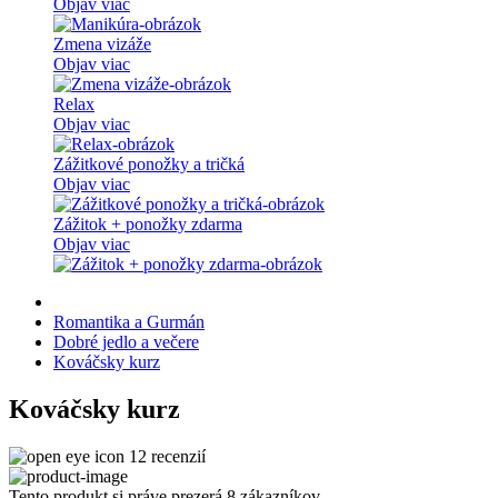
Objav viac
Zmena vizáže
Objav viac
Relax
Objav viac
Zážitkové ponožky a tričká
Objav viac
Zážitok + ponožky zdarma
Objav viac
Romantika a Gurmán
Dobré jedlo a večere
Kováčsky kurz
Kováčsky kurz
12 recenzií
Tento produkt si práve prezerá 8 zákazníkov