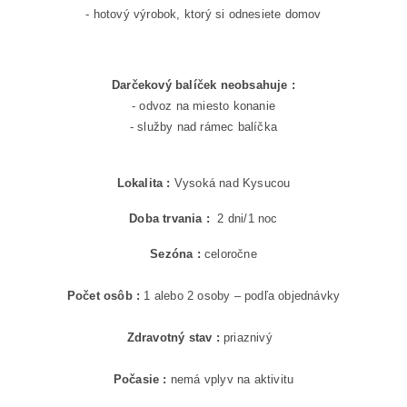
- hotový výrobok, ktorý si odnesiete domov
Darčekový balíček neobsahuje :
- odvoz na miesto konanie
- služby nad rámec balíčka
Lokalita :
Vysoká nad Kysucou
Doba trvania :
2 dni/1 noc
Sezóna :
celoročne
Počet osôb :
1 alebo 2 osoby – podľa objednávky
Zdravotný stav :
priaznivý
Počasie :
nemá vplyv na aktivitu