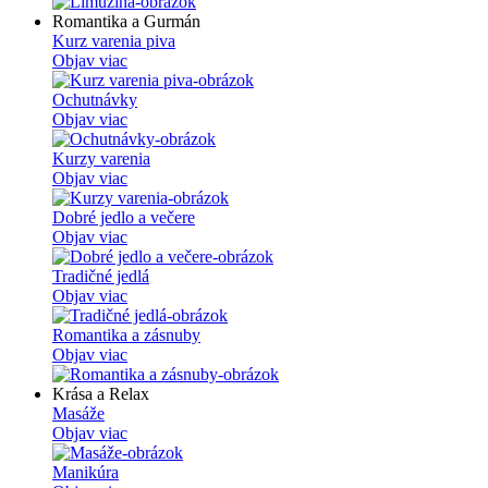
Romantika a Gurmán
Kurz varenia piva
Objav viac
Ochutnávky
Objav viac
Kurzy varenia
Objav viac
Dobré jedlo a večere
Objav viac
Tradičné jedlá
Objav viac
Romantika a zásnuby
Objav viac
Krása a Relax
Masáže
Objav viac
Manikúra