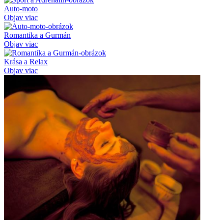
Auto-moto
Objav viac
Romantika a Gurmán
Objav viac
Krása a Relax
Objav viac