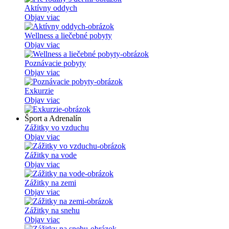
Aktívny oddych
Objav viac
Wellness a liečebné pobyty
Objav viac
Poznávacie pobyty
Objav viac
Exkurzie
Objav viac
Šport a Adrenalín
Zážitky vo vzduchu
Objav viac
Zážitky na vode
Objav viac
Zážitky na zemi
Objav viac
Zážitky na snehu
Objav viac