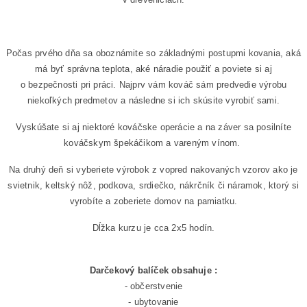
Počas prvého dňa sa oboznámite so základnými postupmi kovania, aká
má byť správna teplota, aké náradie použiť a poviete si aj
o bezpečnosti pri práci. Najprv vám kováč sám predvedie výrobu
niekoľkých predmetov a následne si ich skúsite vyrobiť sami.
Vyskúšate si aj niektoré kováčske operácie a na záver sa posilníte
kováčskym špekáčikom a vareným vínom.
Na druhý deň si vyberiete výrobok z vopred nakovaných vzorov ako je
svietnik, keltský nôž, podkova, srdiečko, nákrčník či náramok, ktorý si
vyrobíte a zoberiete domov na pamiatku.
Dĺžka kurzu je cca 2x5 hodín.
Darčekový balíček obsahuje :
- občerstvenie
- ubytovanie