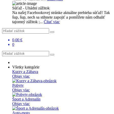
Súťaž - Uhádni zážitok
Na našej Facebookovej stránke aktuálne prebieha súťaž! Tak
šup, šup, nech sa stihnete zapojiť a pomôžete nám odhaliť
tajomný zážitok ;...
Čítať viac
0,00
€
0
Všetky kategórie
Kurzy a Zábava
Objav viac
Pobyty
Objav viac
Šport a Adrenalín
Objav viac
Auto-moto