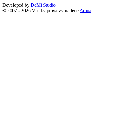
Developed by
DeMi Studio
© 2007 - 2026 Všetky práva vyhradené
Adina