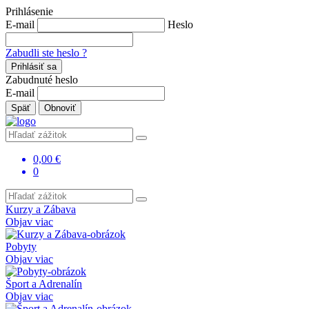
Prihlásenie
E-mail
Heslo
Zabudli ste heslo ?
Prihlásiť sa
Zabudnuté heslo
E-mail
Späť
Obnoviť
0,00
€
0
Kurzy a Zábava
Objav viac
Pobyty
Objav viac
Šport a Adrenalín
Objav viac