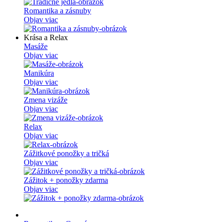
Romantika a zásnuby
Objav viac
Krása a Relax
Masáže
Objav viac
Manikúra
Objav viac
Zmena vizáže
Objav viac
Relax
Objav viac
Zážitkové ponožky a tričká
Objav viac
Zážitok + ponožky zdarma
Objav viac