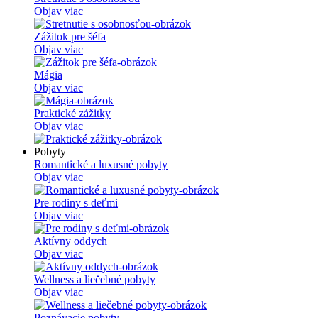
Objav viac
Zážitok pre šéfa
Objav viac
Mágia
Objav viac
Praktické zážitky
Objav viac
Pobyty
Romantické a luxusné pobyty
Objav viac
Pre rodiny s deťmi
Objav viac
Aktívny oddych
Objav viac
Wellness a liečebné pobyty
Objav viac
Poznávacie pobyty