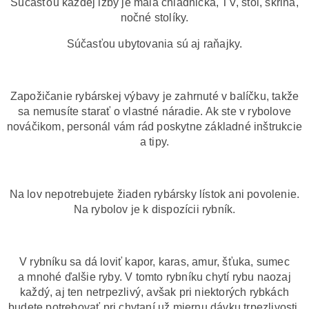
Súčasťou každej izby je malá chladnička, TV, stôl, skriňa,
nočné stolíky.
Súčasťou ubytovania sú aj raňajky.
Zapožičanie rybárskej výbavy je zahrnuté v balíčku, takže
sa nemusíte starať o vlastné náradie. Ak ste v rybolove
nováčikom, personál vám rád poskytne základné inštrukcie
a tipy.
Na lov nepotrebujete žiaden rybársky lístok ani povolenie.
Na rybolov je k dispozícii rybník.
V rybníku sa dá loviť kapor, karas, amur, šťuka, sumec
a mnohé ďalšie ryby. V tomto rybníku chytí rybu naozaj
každý, aj ten netrpezlivý, avšak pri niektorých rybkách
budete potrebovať pri chytaní už miernu dávku trpezlivosti.