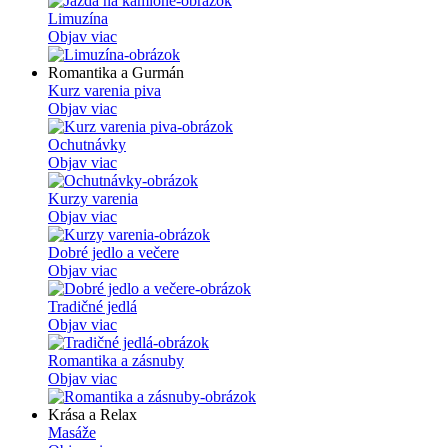
Limuzína
Objav viac
Romantika a Gurmán
Kurz varenia piva
Objav viac
Ochutnávky
Objav viac
Kurzy varenia
Objav viac
Dobré jedlo a večere
Objav viac
Tradičné jedlá
Objav viac
Romantika a zásnuby
Objav viac
Krása a Relax
Masáže