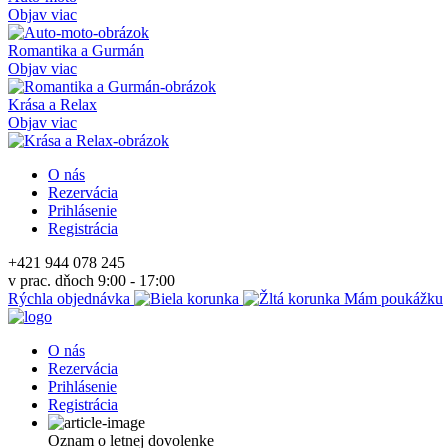
Objav viac
Romantika a Gurmán
Objav viac
Krása a Relax
Objav viac
O nás
Rezervácia
Prihlásenie
Registrácia
+421 944 078 245
v prac. dňoch 9:00 - 17:00
Rýchla objednávka
Mám poukážku
O nás
Rezervácia
Prihlásenie
Registrácia
Oznam o letnej dovolenke