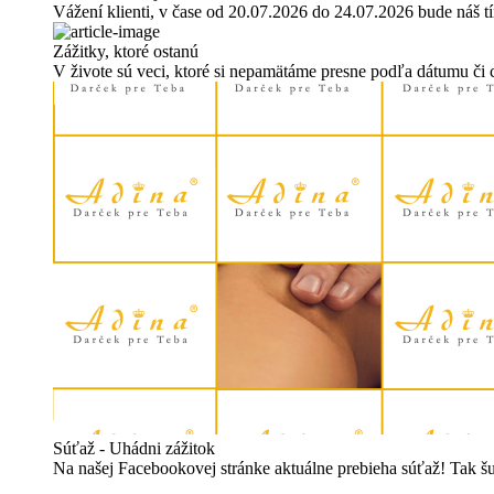
Vážení klienti, v čase od 20.07.2026 do 24.07.2026 bude n
Zážitky, ktoré ostanú
V živote sú veci, ktoré si nepamätáme presne podľa dátumu či ce
Súťaž - Uhádni zážitok
Na našej Facebookovej stránke aktuálne prebieha súťaž! Tak šup