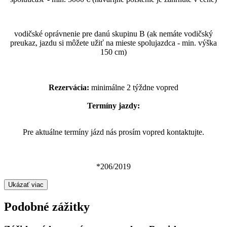
vodičské oprávnenie pre danú skupinu B (ak nemáte vodičský
preukaz, jazdu si môžete užiť na mieste spolujazdca - min. výška
150 cm)
Rezervácia:
minimálne 2 týždne vopred
Termíny jazdy:
Pre aktuálne termíny jázd nás prosím vopred kontaktujte.
*206/2019
Ukázať viac
Podobné zážitky