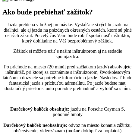
Ako bude prebiehať zážitok?
Jazda prebieha v bežnej premávke. Vyskúšate si rýchlu jazdu na
diaľnici, ale aj jazdu na prázdnych okresných cestách, ktoré sú plné
ostrých zákrut. Po celý čas Vám bude robiť spoločnosť inštruktor,
ktorý dohliadne na Váš bezproblémový zážitok.
Zážitok si môžete užiť s našim inštruktorom aj na sedadle
spolujazdca.
Po príchode na miesto (20 minút pred začiatkom jazdy) absolvujete
inštruktáž, pri ktorej sa zoznámite s inštruktorom, štvorkolesovým
tátošom a dozviete sa potrebné informácie o jazde. Nasledovať bude
fantastická jazda s príchuťou adrenalínu. Po jazde budete mať
dostatočný priestor si auto poriadne prehliadnuť a vyfotiť sa s ním.
Darčekový balíček obsahuje:
jazdu na Porsche Cayman S,
pohonné hmoty
Darčekový balíček neobsahuje:
odvoz na miesto konania zážitku,
občerstvenie, videozáznam (možné dokúpiť za poplatok)