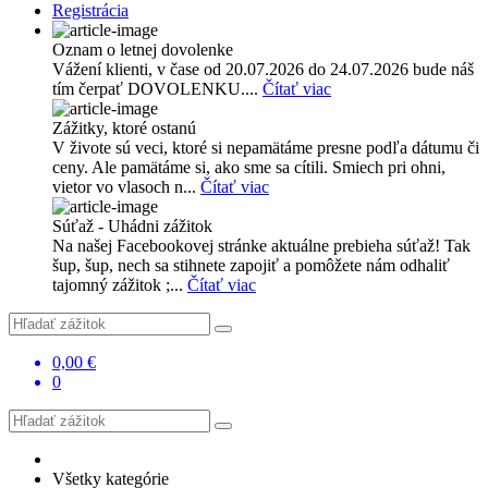
Registrácia
Oznam o letnej dovolenke
Vážení klienti, v čase od 20.07.2026 do 24.07.2026 bude náš
tím čerpať DOVOLENKU....
Čítať viac
Zážitky, ktoré ostanú
V živote sú veci, ktoré si nepamätáme presne podľa dátumu či
ceny. Ale pamätáme si, ako sme sa cítili. Smiech pri ohni,
vietor vo vlasoch n...
Čítať viac
Súťaž - Uhádni zážitok
Na našej Facebookovej stránke aktuálne prebieha súťaž! Tak
šup, šup, nech sa stihnete zapojiť a pomôžete nám odhaliť
tajomný zážitok ;...
Čítať viac
0,00
€
0
Všetky kategórie