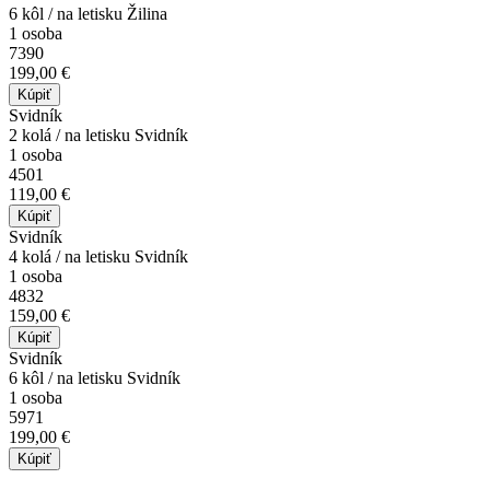
6 kôl / na letisku Žilina
1 osoba
7390
199,00
€
Kúpiť
Svidník
2 kolá / na letisku Svidník
1 osoba
4501
119,00
€
Kúpiť
Svidník
4 kolá / na letisku Svidník
1 osoba
4832
159,00
€
Kúpiť
Svidník
6 kôl / na letisku Svidník
1 osoba
5971
199,00
€
Kúpiť