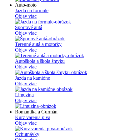
Auto-moto
Jazda na formule
Objav viac
Športové autá
Objav viac
Terenné autá a motorky
Objav viac
Autoškola a škola šmyku
Objav viac
Jazda na kamióne
Objav viac
Limuzína
Objav viac
Romantika a Gurmán
Kurz varenia piva
Objav viac
Ochutnávky
Objav viac