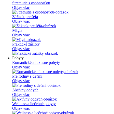
Stretnutie s osobnosťou
Objav viac
Zážitok pre šéfa
Objav viac
Mágia
Objav viac
Praktické zážitky
Objav viac
Pobyty
Romantické a luxusné pobyty
Objav viac
Pre rodiny s deťmi
Objav viac
Aktívny oddych
Objav viac
Wellness a liečebné pobyty
Objav viac