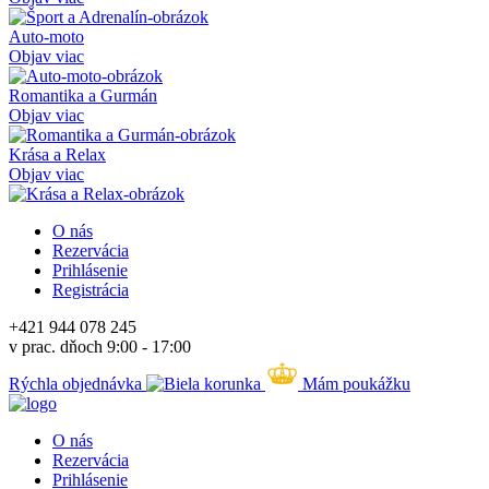
Auto-moto
Objav viac
Romantika a Gurmán
Objav viac
Krása a Relax
Objav viac
O nás
Rezervácia
Prihlásenie
Registrácia
+421 944 078 245
v prac. dňoch 9:00 - 17:00
Rýchla objednávka
Mám poukážku
O nás
Rezervácia
Prihlásenie