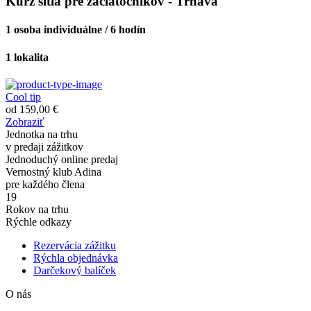
Kurz šitia pre začiatočníkov - Trnava
1 osoba individuálne / 6 hodín
1
lokalita
Cool tip
od
159,00
€
Zobraziť
Jednotka na trhu
v predaji zážitkov
Jednoduchý online predaj
Vernostný klub Adina
pre každého člena
19
Rokov na trhu
Rýchle odkazy
Rezervácia zážitku
Rýchla objednávka
Darčekový balíček
O nás