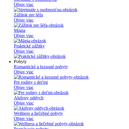
Objav viac
Zážitok pre šéfa
Objav viac
Mágia
Objav viac
Praktické zážitky
Objav viac
Pobyty
Romantické a luxusné pobyty
Objav viac
Pre rodiny s deťmi
Objav viac
Aktívny oddych
Objav viac
Wellness a liečebné pobyty
Objav viac
Poznávacie pobyty