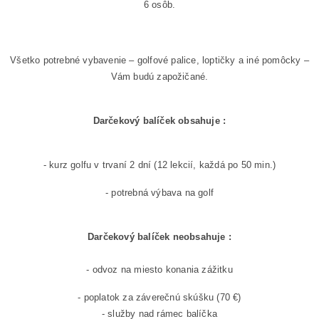
6 osôb.
Všetko potrebné vybavenie – golfové palice, loptičky a iné pomôcky –
Vám budú zapožičané.
Darčekový balíček obsahuje :
- kurz golfu v trvaní 2 dní (12 lekcií, každá po 50 min.)
- potrebná výbava na golf
Darčekový balíček neobsahuje :
- odvoz na miesto konania zážitku
- poplatok za záverečnú skúšku (70 €)
- služby nad rámec balíčka