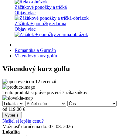
Zážitkové ponožky a tričká
Objav viac
Zážitok + ponožky zdarma
Objav viac
Romantika a Gurmán
Víkendový kurz golfu
Víkendový kurz golfu
12 recenzií
Tento produkt si práve prezerá 7 zákazníkov
od
119,00
€
Vyber si
Našiel si lepšiu cenu?
Možnosť doručenia do:
07. 08. 2026
Lokalita