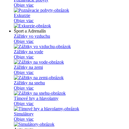
Objav viac
Exkurzie
Objav viac
Šport a Adrenalín
Zážitky vo vzduchu
Objav viac
Zážitky na vode
Objav viac
Zážitky na zemi
Objav viac
Zážitky na snehu
Objav viac
Tímové hry a hlavolamy
Objav viac
Simulátory
Objav viac