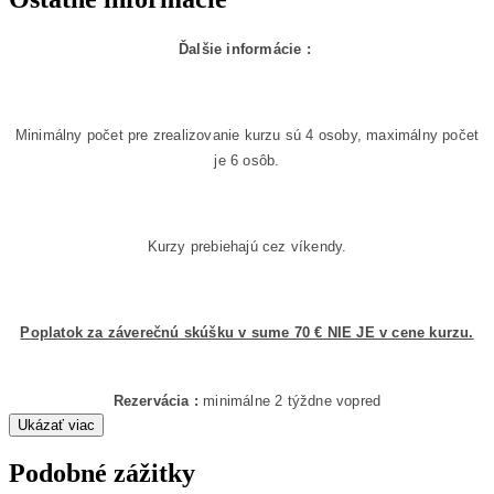
Ďalšie informácie :
Minimálny počet pre zrealizovanie kurzu sú 4 osoby, maximálny počet
je 6 osôb.
Kurzy prebiehajú cez víkendy.
Poplatok za záverečnú skúšku v sume 70 € NIE JE v cene kurzu.
Rezervácia :
minimálne 2 týždne vopred
Ukázať viac
Podobné zážitky